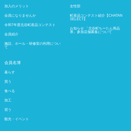
加入のメリット
女性部
会員になりませんか
町産品コンテスト紹介【CHATAN
SELECT】
令和7年度北谷町産品コンテスト
お知らせ 「北谷町ちーたん商品
券」参加店舗募集について
会員紹介
施設、ホール・研修室の利用につい
て
会員名簿
暮らす
買う
食べる
加工
習う
観光・イベント