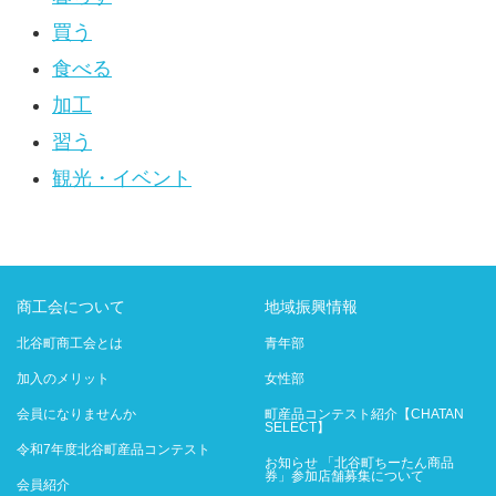
買う
食べる
加工
習う
観光・イベント
商工会について
地域振興情報
北谷町商工会とは
青年部
加入のメリット
女性部
会員になりませんか
町産品コンテスト紹介【CHATAN
SELECT】
令和7年度北谷町産品コンテスト
お知らせ 「北谷町ちーたん商品
券」参加店舗募集について
会員紹介