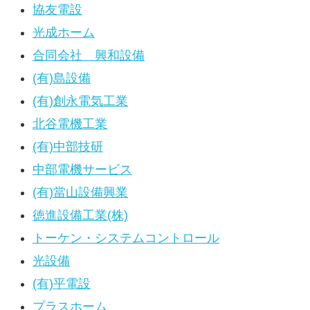
協友電設
光成ホーム
合同会社 興和設備
(有)島設備
(有)創永電気工業
北谷電機工業
(有)中部技研
中部電機サービス
(有)當山設備興業
徳進設備工業(株)
トーケン・システムコントロール
光設備
(有)平電設
プラスホーム