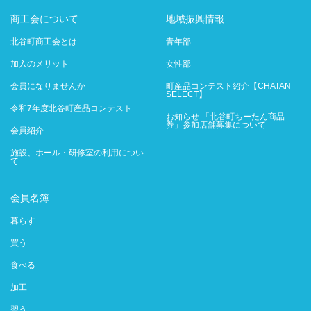
商工会について
地域振興情報
北谷町商工会とは
青年部
加入のメリット
女性部
会員になりませんか
町産品コンテスト紹介【CHATAN
SELECT】
令和7年度北谷町産品コンテスト
お知らせ 「北谷町ちーたん商品
券」参加店舗募集について
会員紹介
施設、ホール・研修室の利用につい
て
会員名簿
暮らす
買う
食べる
加工
習う