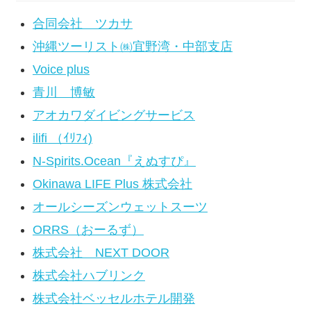
合同会社 ツカサ
沖縄ツーリスト㈱宜野湾・中部支店
Voice plus
青川 博敏
アオカワダイビングサービス
ilifi （ｲﾘﾌｨ)
N-Spirits.Ocean『えぬすぴ』
Okinawa LIFE Plus 株式会社
オールシーズンウェットスーツ
ORRS（おーるず）
株式会社 NEXT DOOR
株式会社ハブリンク
株式会社ベッセルホテル開発