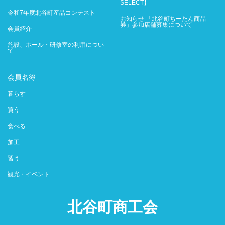
SELECT】
令和7年度北谷町産品コンテスト
お知らせ 「北谷町ちーたん商品
券」参加店舗募集について
会員紹介
施設、ホール・研修室の利用につい
て
会員名簿
暮らす
買う
食べる
加工
習う
観光・イベント
北谷町商工会