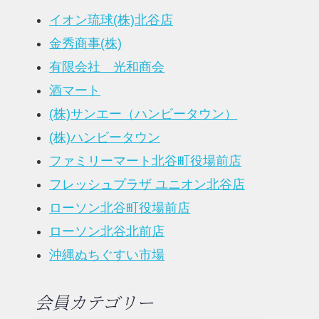
イオン琉球(株)北谷店
金秀商事(株)
有限会社 光和商会
酒マート
(株)サンエー（ハンビータウン）
(株)ハンビータウン
ファミリーマート北谷町役場前店
フレッシュプラザ ユニオン北谷店
ローソン北谷町役場前店
ローソン北谷北前店
沖縄ぬちぐすい市場
会員カテゴリー