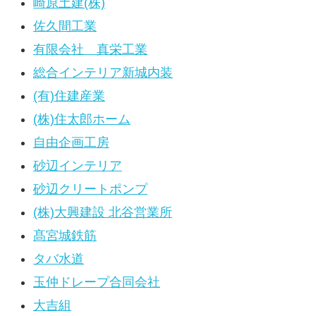
崎原土建(株)
佐久間工業
有限会社 真栄工業
総合インテリア新城内装
(有)住建産業
(株)住太郎ホーム
自由企画工房
砂辺インテリア
砂辺クリートポンプ
(株)大興建設 北谷営業所
髙宮城鉄筋
タバ水道
玉仲ドレープ合同会社
大吉組