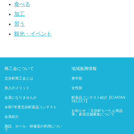
食べる
加工
習う
観光・イベント
商工会について
地域振興情報
北谷町商工会とは
青年部
加入のメリット
女性部
会員になりませんか
町産品コンテスト紹介【CHATAN
SELECT】
令和7年度北谷町産品コンテスト
お知らせ 「北谷町ちーたん商品
券」参加店舗募集について
会員紹介
施設、ホール・研修室の利用につい
て