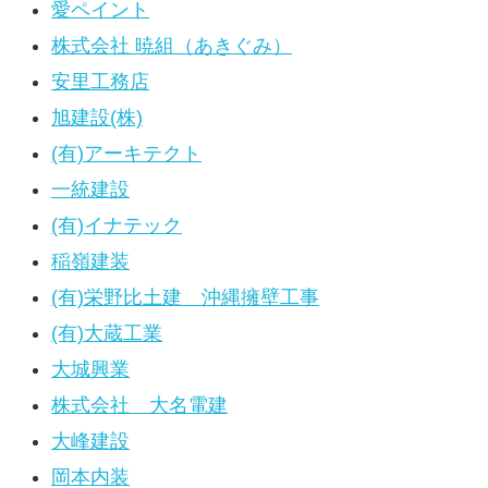
愛ペイント
株式会社 暁組（あきぐみ）
安里工務店
旭建設(株)
(有)アーキテクト
一統建設
(有)イナテック
稲嶺建装
(有)栄野比土建 沖縄擁壁工事
(有)大蔵工業
大城興業
株式会社 大名電建
大峰建設
岡本内装