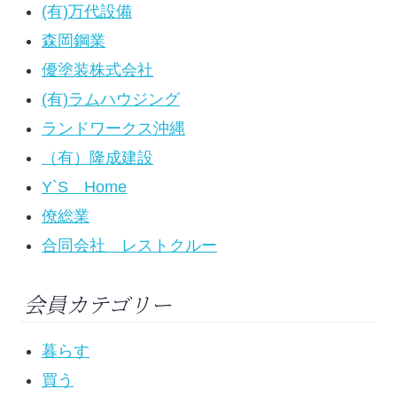
(有)万代設備
森岡鋼業
優塗装株式会社
(有)ラムハウジング
ランドワークス沖縄
（有）隆成建設
Y`S Home
僚総業
合同会社 レストクルー
会員カテゴリー
暮らす
買う