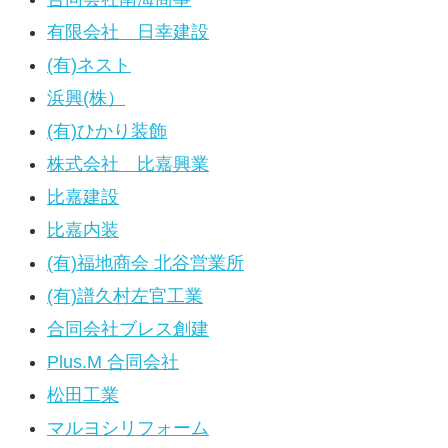
有限会社 日幸建設
(有)ネスト
浜興(株）
(有)ひかり装飾
株式会社 比嘉興業
比嘉建設
比嘉内装
(有)福地商会 北谷営業所
(有)譜久村左官工業
合同会社ブレス創建
Plus.M 合同会社
松田工業
マルヨシリフォーム