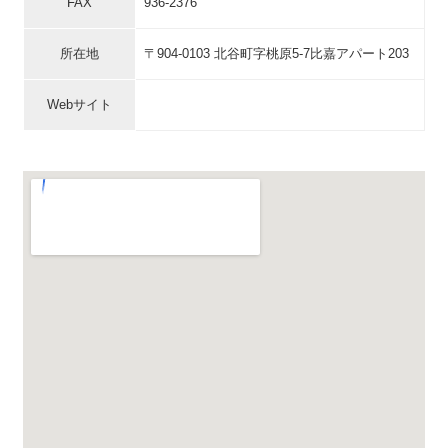
FAX
936-2376
所在地
〒904-0103 北谷町字桃原5-7比嘉アパート203
Webサイト