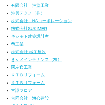
有限会社 沖塗工業
沖興テクノ（株）
株式会社 NSコーポレーション
株式会社SUKIMER
キシモト建築設計室
恭工業
株式会社 極栄建設
きんメインテナンス（株）
國左官工業
ＫＴＢリフォーム
ＫＴＢリフォーム
古謝フロア
合同会社 海心建設