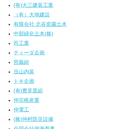
(有)大三建装工業
（有）大地建設
有限会社 北谷造園土木
中部緑化土木(株)
司工業
ティーダ企画
照義組
当山内装
トキ企画
(有)豊見里組
仲宗根産業
仲電工
(株)仲村防災設備
合同会社南海商事