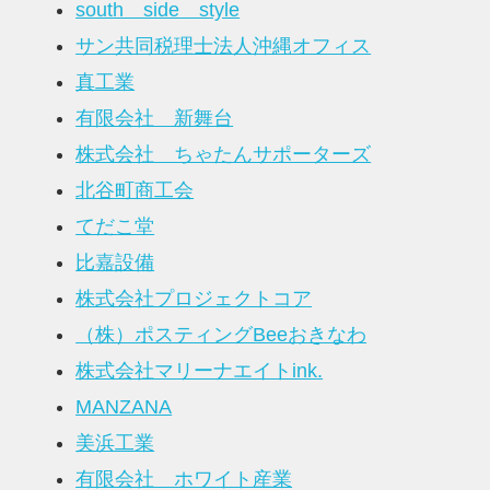
south side style
サン共同税理士法人沖縄オフィス
真工業
有限会社 新舞台
株式会社 ちゃたんサポーターズ
北谷町商工会
てだこ堂
比嘉設備
株式会社プロジェクトコア
（株）ポスティングBeeおきなわ
株式会社マリーナエイトink.
MANZANA
美浜工業
有限会社 ホワイト産業