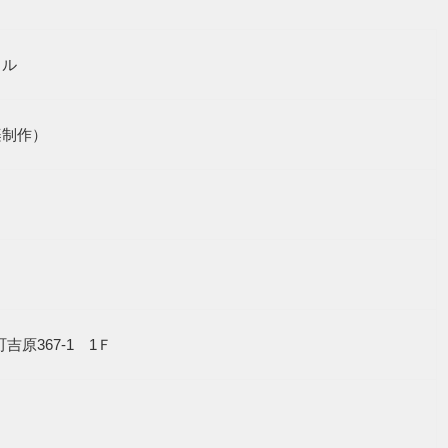
クル
楽制作）
谷町吉原367-1 1Ｆ