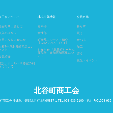
商工会について
地域振興情報
会員名簿
北谷町商工会とは
青年部
暮らす
加入のメリット
女性部
買う
会員になりませんか
町産品コンテスト紹介
食べる
【CHATAN SELECT】
令和7年度北谷町産品コン
加工
テスト
お知らせ 「北谷町ちーたん
商品券」参加店舗募集につ
習う
いて
会員紹介
観光・イベント
施設、ホール・研修室の利
用について
北谷町商工会
商工会 沖縄県中頭郡北谷町上勢頭837-1 TEL.098-936-2100（代） FAX.098-936-