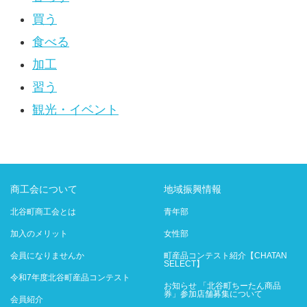
買う
食べる
加工
習う
観光・イベント
商工会について
地域振興情報
北谷町商工会とは
青年部
加入のメリット
女性部
会員になりませんか
町産品コンテスト紹介【CHATAN
SELECT】
令和7年度北谷町産品コンテスト
お知らせ 「北谷町ちーたん商品
券」参加店舗募集について
会員紹介