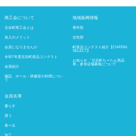
商工会について
地域振興情報
北谷町商工会とは
青年部
加入のメリット
女性部
会員になりませんか
町産品コンテスト紹介【CHATAN
SELECT】
令和7年度北谷町産品コンテスト
お知らせ 「北谷町ちーたん商品
券」参加店舗募集について
会員紹介
施設、ホール・研修室の利用につい
て
会員名簿
暮らす
買う
食べる
加工