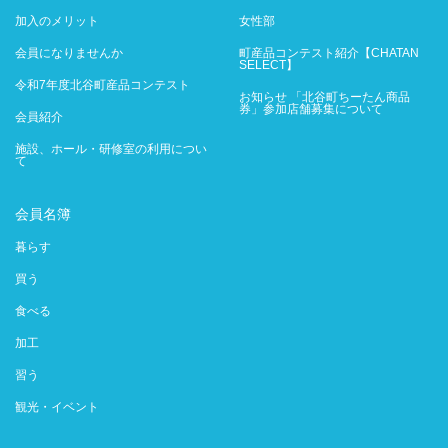
加入のメリット
女性部
会員になりませんか
町産品コンテスト紹介【CHATAN
SELECT】
令和7年度北谷町産品コンテスト
お知らせ 「北谷町ちーたん商品
券」参加店舗募集について
会員紹介
施設、ホール・研修室の利用につい
て
会員名簿
暮らす
買う
食べる
加工
習う
観光・イベント