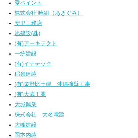
愛ペイント
株式会社 暁組（あきぐみ）
安里工務店
旭建設(株)
(有)アーキテクト
一統建設
(有)イナテック
稲嶺建装
(有)栄野比土建 沖縄擁壁工事
(有)大蔵工業
大城興業
株式会社 大名電建
大峰建設
岡本内装