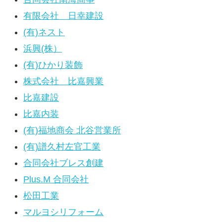
有限会社 日幸建設
(有)ネスト
浜興(株）
(有)ひかり装飾
株式会社 比嘉興業
比嘉建設
比嘉内装
(有)福地商会 北谷営業所
(有)譜久村左官工業
合同会社ブレス創建
Plus.M 合同会社
松田工業
マルヨシリフォーム