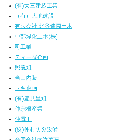
(有)大三建装工業
（有）大地建設
有限会社 北谷造園土木
中部緑化土木(株)
司工業
ティーダ企画
照義組
当山内装
トキ企画
(有)豊見里組
仲宗根産業
仲電工
(株)仲村防災設備
合同会社南海商事