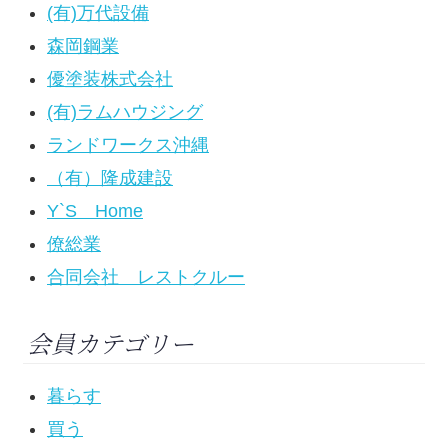
(有)万代設備
森岡鋼業
優塗装株式会社
(有)ラムハウジング
ランドワークス沖縄
（有）隆成建設
Y`S Home
僚総業
合同会社 レストクルー
会員カテゴリー
暮らす
買う