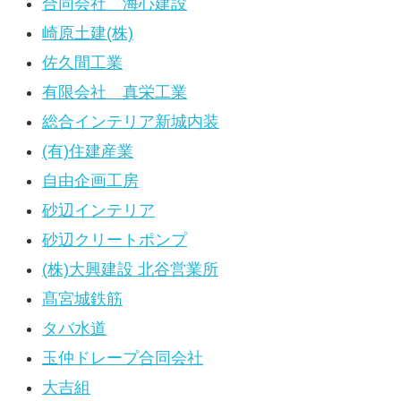
合同会社 海心建設
崎原土建(株)
佐久間工業
有限会社 真栄工業
総合インテリア新城内装
(有)住建産業
自由企画工房
砂辺インテリア
砂辺クリートポンプ
(株)大興建設 北谷営業所
髙宮城鉄筋
タバ水道
玉仲ドレープ合同会社
大吉組