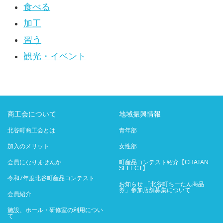
食べる
加工
習う
観光・イベント
商工会について
地域振興情報
北谷町商工会とは
青年部
加入のメリット
女性部
会員になりませんか
町産品コンテスト紹介【CHATAN
SELECT】
令和7年度北谷町産品コンテスト
お知らせ 「北谷町ちーたん商品
券」参加店舗募集について
会員紹介
施設、ホール・研修室の利用につい
て