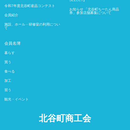
SELECT】
令和7年度北谷町産品コンテスト
お知らせ 「北谷町ちーたん商品
券」参加店舗募集について
会員紹介
施設、ホール・研修室の利用につい
て
会員名簿
暮らす
買う
食べる
加工
習う
観光・イベント
北谷町商工会