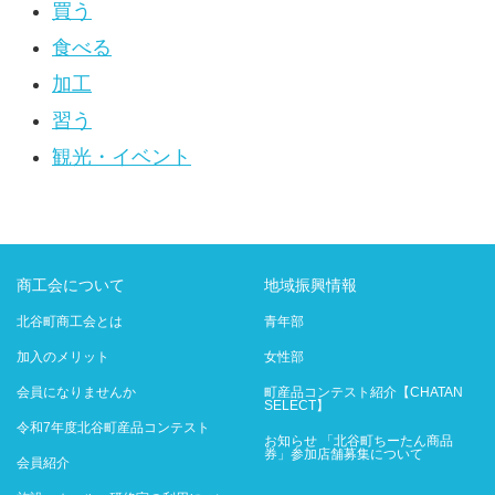
買う
食べる
加工
習う
観光・イベント
商工会について
地域振興情報
北谷町商工会とは
青年部
加入のメリット
女性部
会員になりませんか
町産品コンテスト紹介【CHATAN
SELECT】
令和7年度北谷町産品コンテスト
お知らせ 「北谷町ちーたん商品
券」参加店舗募集について
会員紹介