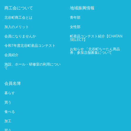
商工会について
地域振興情報
北谷町商工会とは
青年部
加入のメリット
女性部
会員になりませんか
町産品コンテスト紹介【CHATAN
SELECT】
令和7年度北谷町産品コンテスト
お知らせ 「北谷町ちーたん商品
券」参加店舗募集について
会員紹介
施設、ホール・研修室の利用につい
て
会員名簿
暮らす
買う
食べる
加工
習う