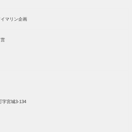
アイマリン企画
運営
谷町字宮城3-134