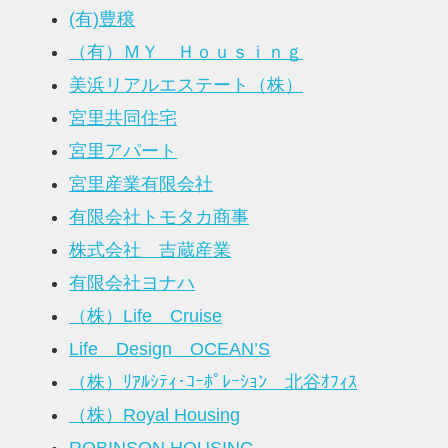
(有)豊穣
（有）ＭＹ Ｈｏｕｓｉｎｇ
美浜リアルエステート（株）
宮里共同住宅
宮里アパート
宮里産業有限会社
有限会社トモタカ商事
株式会社 吉蔵産業
有限会社ヨナハ
（株）Life Cruise
Life Design OCEAN’S
（株）ﾘｱﾙｼﾃｨ･ｺｰﾎﾟﾚｰｼｮﾝ 北谷ｵﾌｨｽ
（株）Royal Housing