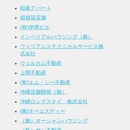
稲眞アパート
稲嶺貸店舗
(有)伊禮ビル
インペリアルハウジング（株）
ウィリアムステクニカルサービス株
式会社
ウェルカム不動産
上間不動産
(有)エム・シー不動産
沖縄店舗開発（株）
沖縄ロングステイ 株式会社
(株)オーエスディー
（株）オーシャンハウジング