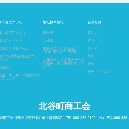
商工会について
地域振興情報
会員名簿
北谷町商工会とは
青年部
暮らす
加入のメリット
女性部
買う
会員になりませんか
町産品コンテスト紹介
食べる
【CHATAN SELECT】
令和7年度北谷町産品コン
加工
テスト
お知らせ 「北谷町ちーたん
商品券」参加店舗募集につ
習う
いて
会員紹介
観光・イベント
施設、ホール・研修室の利
用について
北谷町商工会
商工会 沖縄県中頭郡北谷町上勢頭837-1 TEL.098-936-2100（代） FAX.098-936-