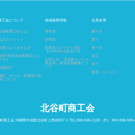
商工会について
地域振興情報
会員名簿
北谷町商工会とは
青年部
暮らす
加入のメリット
女性部
買う
会員になりませんか
町産品コンテスト紹介
食べる
【CHATAN SELECT】
令和7年度北谷町産品コン
加工
テスト
お知らせ 「北谷町ちーたん
商品券」参加店舗募集につ
習う
いて
会員紹介
観光・イベント
施設、ホール・研修室の利
用について
北谷町商工会
商工会 沖縄県中頭郡北谷町上勢頭837-1 TEL.098-936-2100（代） FAX.098-936-