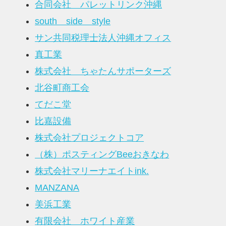
合同会社 パレットリンク沖縄
south side style
サン共同税理士法人沖縄オフィス
真工業
株式会社 ちゃたんサポーターズ
北谷町商工会
てだこ堂
比嘉設備
株式会社プロジェクトコア
（株）ポスティングBeeおきなわ
株式会社マリーナエイトink.
MANZANA
美浜工業
有限会社 ホワイト産業