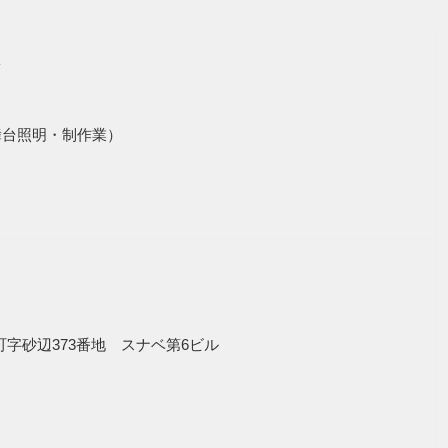
台
舞台照明・制作業）
北谷町字砂辺373番地 スナベ第6ビル