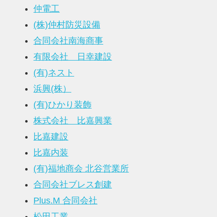
仲電工
(株)仲村防災設備
合同会社南海商事
有限会社 日幸建設
(有)ネスト
浜興(株）
(有)ひかり装飾
株式会社 比嘉興業
比嘉建設
比嘉内装
(有)福地商会 北谷営業所
合同会社ブレス創建
Plus.M 合同会社
松田工業