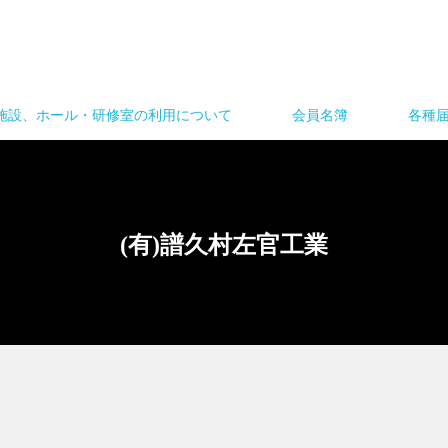
施設、ホール・研修室の利用について
会員名簿
各種
(有)譜久村左官工業