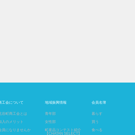
商工会について
地域振興情報
会員名簿
北谷町商工会とは
青年部
暮らす
加入のメリット
女性部
買う
会員になりませんか
町産品コンテスト紹介
食べる
【CHATAN SELECT】