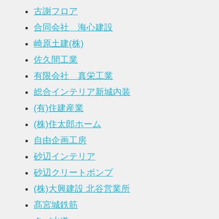
古謝フロア
合同会社 海心建設
崎原土建(株)
佐久間工業
有限会社 真栄工業
総合インテリア新城内装
(有)住建産業
(株)住太郎ホーム
自由企画工房
砂辺インテリア
砂辺クリートポンプ
(株)大興建設 北谷営業所
髙宮城鉄筋