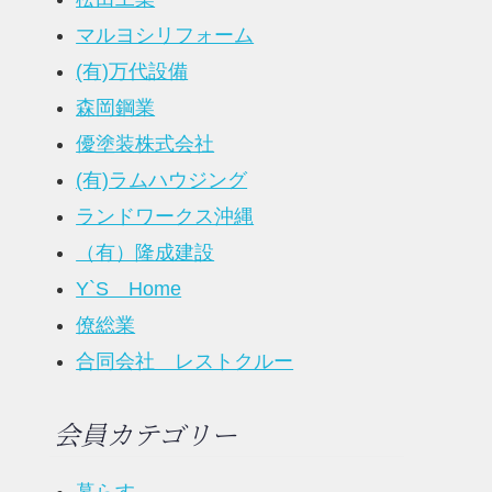
マルヨシリフォーム
(有)万代設備
森岡鋼業
優塗装株式会社
(有)ラムハウジング
ランドワークス沖縄
（有）隆成建設
Y`S Home
僚総業
合同会社 レストクルー
会員カテゴリー