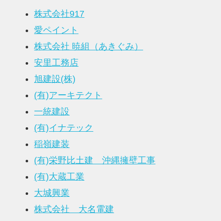
株式会社917
愛ペイント
株式会社 暁組（あきぐみ）
安里工務店
旭建設(株)
(有)アーキテクト
一統建設
(有)イナテック
稲嶺建装
(有)栄野比土建 沖縄擁壁工事
(有)大蔵工業
大城興業
株式会社 大名電建