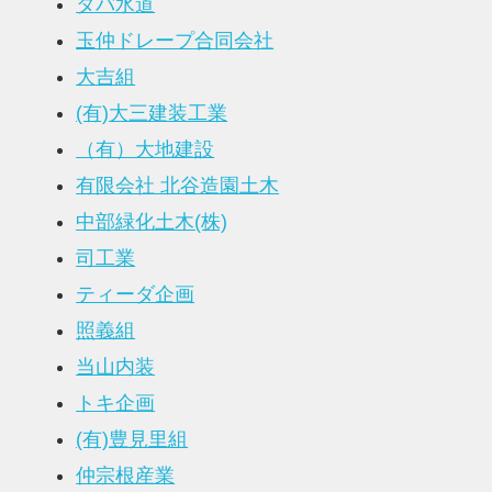
タバ水道
玉仲ドレープ合同会社
大吉組
(有)大三建装工業
（有）大地建設
有限会社 北谷造園土木
中部緑化土木(株)
司工業
ティーダ企画
照義組
当山内装
トキ企画
(有)豊見里組
仲宗根産業