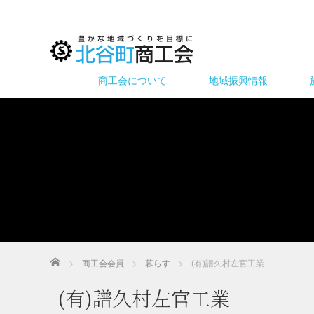
商工会について
地域振興情報
ホーム
商工会会員
暮らす
(有)譜久村左官工業
(有)譜久村左官工業