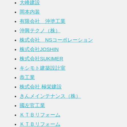
大峰建設
岡本内装
有限会社 沖塗工業
沖興テクノ（株）
株式会社 NSコーポレーション
株式会社JOSHIN
株式会社SUKIMER
キシモト建築設計室
恭工業
株式会社 極栄建設
きんメインテナンス（株）
國左官工業
ＫＴＢリフォーム
ＫＴＢリフォーム