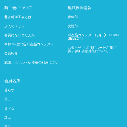
商工会について
地域振興情報
北谷町商工会とは
青年部
加入のメリット
女性部
会員になりませんか
町産品コンテスト紹介【CHATAN
SELECT】
令和7年度北谷町産品コンテスト
お知らせ 「北谷町ちーたん商品
券」参加店舗募集について
会員紹介
施設、ホール・研修室の利用につい
て
会員名簿
暮らす
買う
食べる
加工
習う