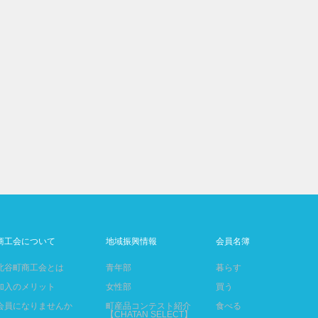
商工会について
地域振興情報
会員名簿
北谷町商工会とは
青年部
暮らす
加入のメリット
女性部
買う
会員になりませんか
町産品コンテスト紹介
食べる
【CHATAN SELECT】