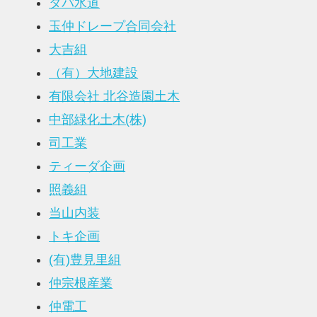
タバ水道
玉仲ドレープ合同会社
大吉組
（有）大地建設
有限会社 北谷造園土木
中部緑化土木(株)
司工業
ティーダ企画
照義組
当山内装
トキ企画
(有)豊見里組
仲宗根産業
仲電工