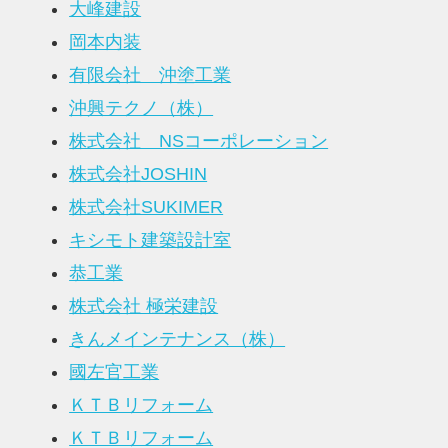
大峰建設
岡本内装
有限会社 沖塗工業
沖興テクノ（株）
株式会社 NSコーポレーション
株式会社JOSHIN
株式会社SUKIMER
キシモト建築設計室
恭工業
株式会社 極栄建設
きんメインテナンス（株）
國左官工業
ＫＴＢリフォーム
ＫＴＢリフォーム