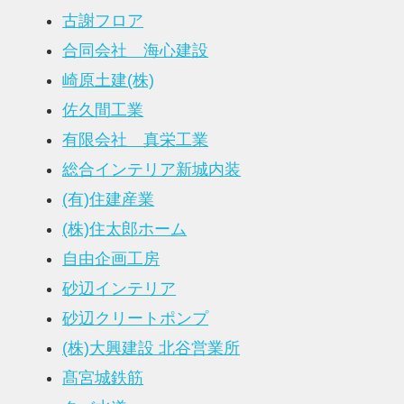
古謝フロア
合同会社 海心建設
崎原土建(株)
佐久間工業
有限会社 真栄工業
総合インテリア新城内装
(有)住建産業
(株)住太郎ホーム
自由企画工房
砂辺インテリア
砂辺クリートポンプ
(株)大興建設 北谷営業所
髙宮城鉄筋