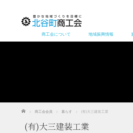
商工会について
地域振興情報
ホーム
商工会会員
暮らす
(有)大三建装工業
(有)大三建装工業