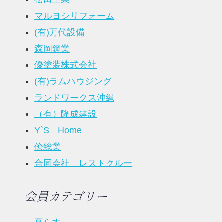
マルヨシリフォーム
(有)万代設備
森岡鋼業
優塗装株式会社
(有)ラムハウジング
ランドワークス沖縄
（有）隆成建設
Y`S Home
僚総業
合同会社 レストクルー
会員カテゴリー