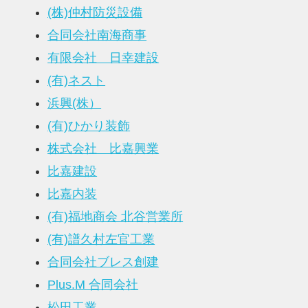
(株)仲村防災設備
合同会社南海商事
有限会社 日幸建設
(有)ネスト
浜興(株）
(有)ひかり装飾
株式会社 比嘉興業
比嘉建設
比嘉内装
(有)福地商会 北谷営業所
(有)譜久村左官工業
合同会社ブレス創建
Plus.M 合同会社
松田工業