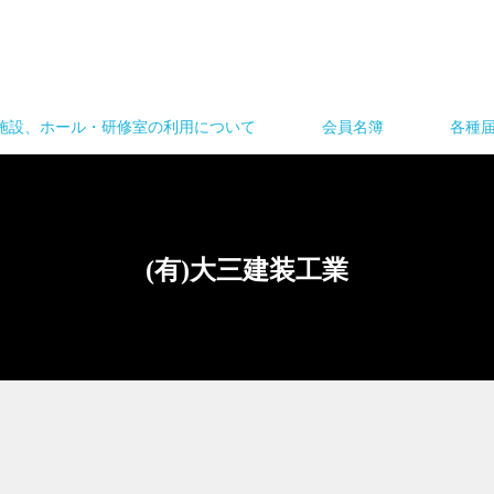
施設、ホール・研修室の利用について
会員名簿
各種
(有)大三建装工業