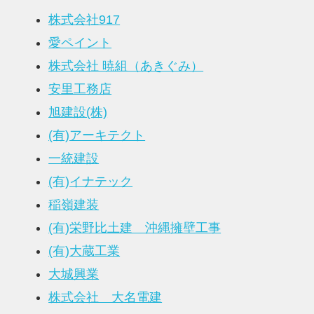
株式会社917
愛ペイント
株式会社 暁組（あきぐみ）
安里工務店
旭建設(株)
(有)アーキテクト
一統建設
(有)イナテック
稲嶺建装
(有)栄野比土建 沖縄擁壁工事
(有)大蔵工業
大城興業
株式会社 大名電建