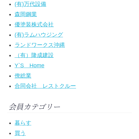
(有)万代設備
森岡鋼業
優塗装株式会社
(有)ラムハウジング
ランドワークス沖縄
（有）隆成建設
Y`S Home
僚総業
合同会社 レストクルー
会員カテゴリー
暮らす
買う