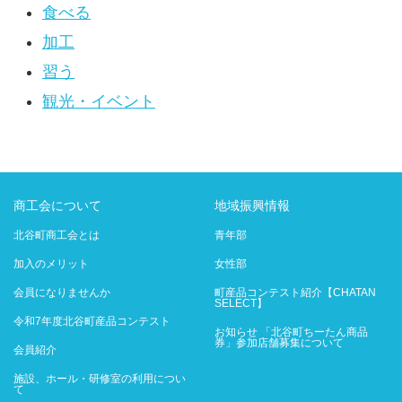
食べる
加工
習う
観光・イベント
商工会について
地域振興情報
北谷町商工会とは
青年部
加入のメリット
女性部
会員になりませんか
町産品コンテスト紹介【CHATAN
SELECT】
令和7年度北谷町産品コンテスト
お知らせ 「北谷町ちーたん商品
券」参加店舗募集について
会員紹介
施設、ホール・研修室の利用につい
て