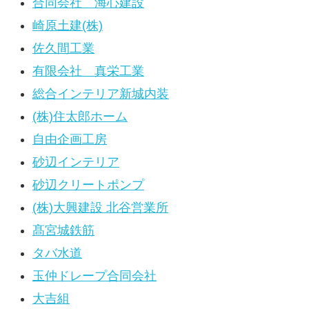
合同会社 海心建設
崎原土建(株)
佐久間工業
有限会社 真栄工業
総合インテリア新城内装
(株)住太郎ホーム
自由企画工房
砂辺インテリア
砂辺クリートポンプ
(株)大興建設 北谷営業所
髙宮城鉄筋
タバ水道
玉仲ドレープ合同会社
大吉組