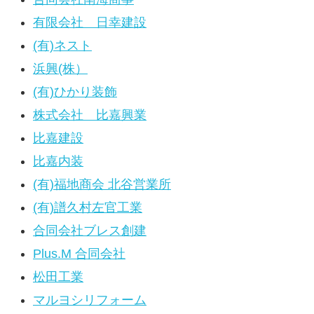
有限会社 日幸建設
(有)ネスト
浜興(株）
(有)ひかり装飾
株式会社 比嘉興業
比嘉建設
比嘉内装
(有)福地商会 北谷営業所
(有)譜久村左官工業
合同会社ブレス創建
Plus.M 合同会社
松田工業
マルヨシリフォーム