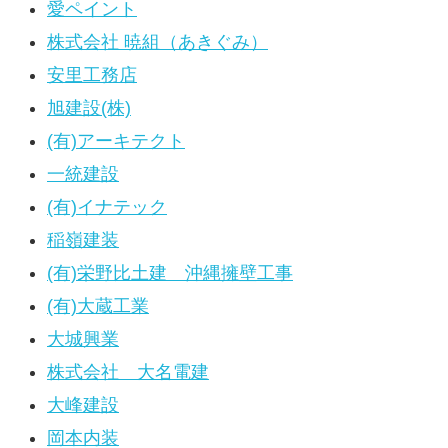
愛ペイント
株式会社 暁組（あきぐみ）
安里工務店
旭建設(株)
(有)アーキテクト
一統建設
(有)イナテック
稲嶺建装
(有)栄野比土建 沖縄擁壁工事
(有)大蔵工業
大城興業
株式会社 大名電建
大峰建設
岡本内装