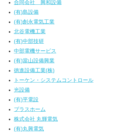
合同会社 興和設備
(有)島設備
(有)創永電気工業
北谷電機工業
(有)中部技研
中部電機サービス
(有)當山設備興業
徳進設備工業(株)
トーケン・システムコントロール
光設備
(有)平電設
プラスホーム
株式会社 丸輝電気
(有)丸興電気