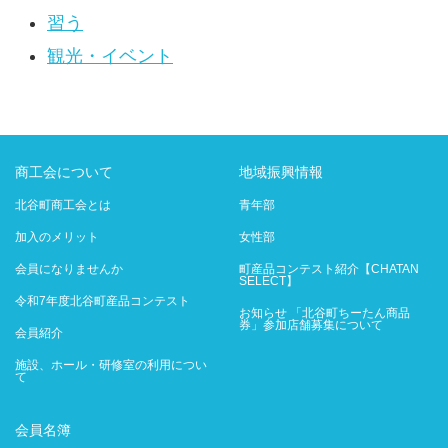
習う
観光・イベント
商工会について
地域振興情報
北谷町商工会とは
青年部
加入のメリット
女性部
会員になりませんか
町産品コンテスト紹介【CHATAN
SELECT】
令和7年度北谷町産品コンテスト
お知らせ 「北谷町ちーたん商品
券」参加店舗募集について
会員紹介
施設、ホール・研修室の利用につい
て
会員名簿