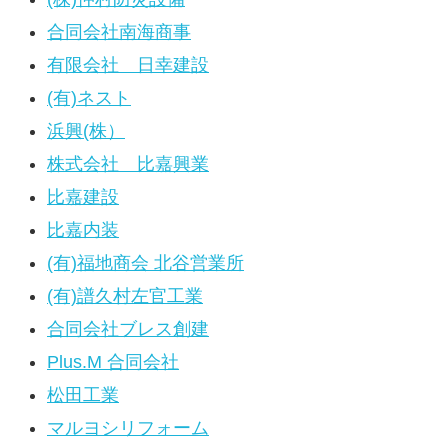
合同会社南海商事
有限会社 日幸建設
(有)ネスト
浜興(株）
株式会社 比嘉興業
比嘉建設
比嘉内装
(有)福地商会 北谷営業所
(有)譜久村左官工業
合同会社ブレス創建
Plus.M 合同会社
松田工業
マルヨシリフォーム