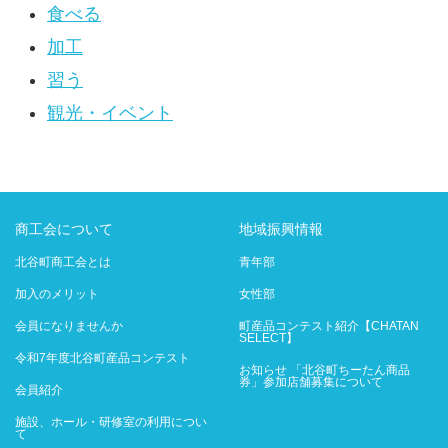
食べる
加工
習う
観光・イベント
商工会について
地域振興情報
北谷町商工会とは
青年部
加入のメリット
女性部
会員になりませんか
町産品コンテスト紹介【CHATAN
SELECT】
令和7年度北谷町産品コンテスト
お知らせ 「北谷町ちーたん商品
券」参加店舗募集について
会員紹介
施設、ホール・研修室の利用につい
て