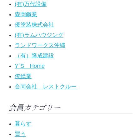
(有)万代設備
森岡鋼業
優塗装株式会社
(有)ラムハウジング
ランドワークス沖縄
（有）隆成建設
Y`S Home
僚総業
合同会社 レストクルー
会員カテゴリー
暮らす
買う