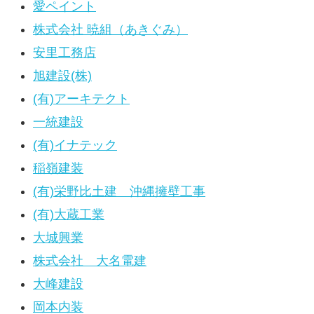
愛ペイント
株式会社 暁組（あきぐみ）
安里工務店
旭建設(株)
(有)アーキテクト
一統建設
(有)イナテック
稲嶺建装
(有)栄野比土建 沖縄擁壁工事
(有)大蔵工業
大城興業
株式会社 大名電建
大峰建設
岡本内装