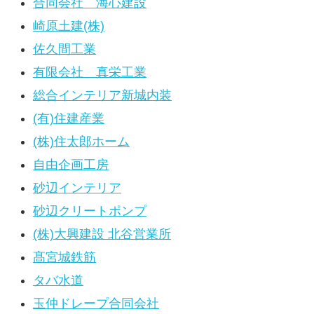
合同会社 海心建設
崎原土建(株)
佐久間工業
有限会社 真栄工業
総合インテリア新城内装
(有)住建産業
(株)住太郎ホーム
自由企画工房
砂辺インテリア
砂辺クリートポンプ
(株)大興建設 北谷営業所
髙宮城鉄筋
タバ水道
玉仲ドレープ合同会社