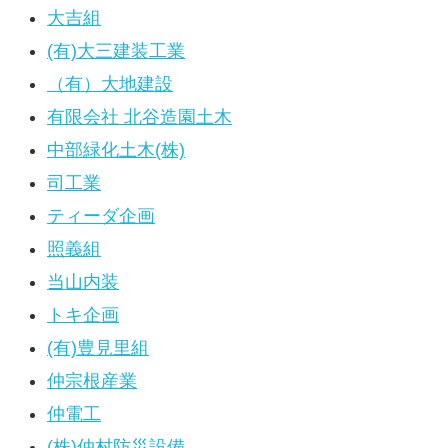
大吉組
(有)大三建装工業
（有）大地建設
有限会社 北谷造園土木
中部緑化土木(株)
司工業
ティーダ企画
照義組
当山内装
トキ企画
(有)豊見里組
仲宗根産業
仲電工
(株)仲村防災設備