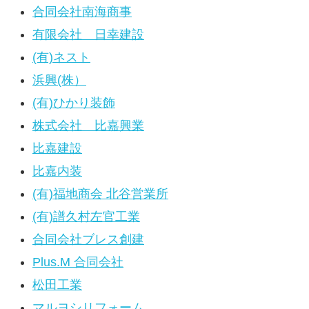
合同会社南海商事
有限会社 日幸建設
(有)ネスト
浜興(株）
(有)ひかり装飾
株式会社 比嘉興業
比嘉建設
比嘉内装
(有)福地商会 北谷営業所
(有)譜久村左官工業
合同会社ブレス創建
Plus.M 合同会社
松田工業
マルヨシリフォーム