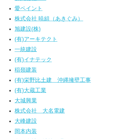
愛ペイント
株式会社 暁組（あきぐみ）
旭建設(株)
(有)アーキテクト
一統建設
(有)イナテック
稲嶺建装
(有)栄野比土建 沖縄擁壁工事
(有)大蔵工業
大城興業
株式会社 大名電建
大峰建設
岡本内装