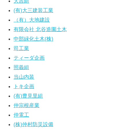
大吉組
(有)大三建装工業
（有）大地建設
有限会社 北谷造園土木
中部緑化土木(株)
司工業
ティーダ企画
照義組
当山内装
トキ企画
(有)豊見里組
仲宗根産業
仲電工
(株)仲村防災設備