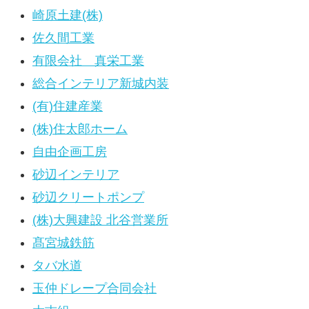
崎原土建(株)
佐久間工業
有限会社 真栄工業
総合インテリア新城内装
(有)住建産業
(株)住太郎ホーム
自由企画工房
砂辺インテリア
砂辺クリートポンプ
(株)大興建設 北谷営業所
髙宮城鉄筋
タバ水道
玉仲ドレープ合同会社