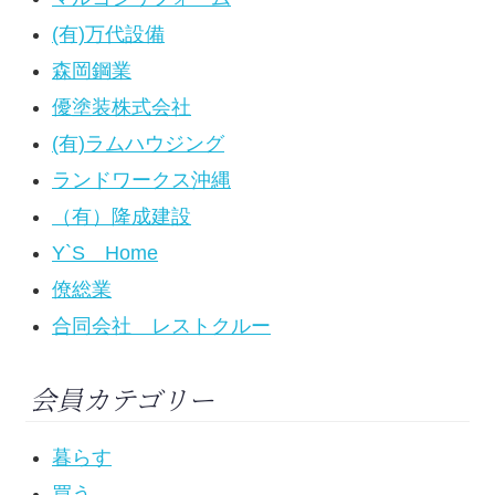
(有)万代設備
森岡鋼業
優塗装株式会社
(有)ラムハウジング
ランドワークス沖縄
（有）隆成建設
Y`S Home
僚総業
合同会社 レストクルー
会員カテゴリー
暮らす
買う