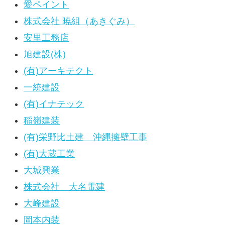
愛ペイント
株式会社 暁組（あきぐみ）
安里工務店
旭建設(株)
(有)アーキテクト
一統建設
(有)イナテック
稲嶺建装
(有)栄野比土建 沖縄擁壁工事
(有)大蔵工業
大城興業
株式会社 大名電建
大峰建設
岡本内装