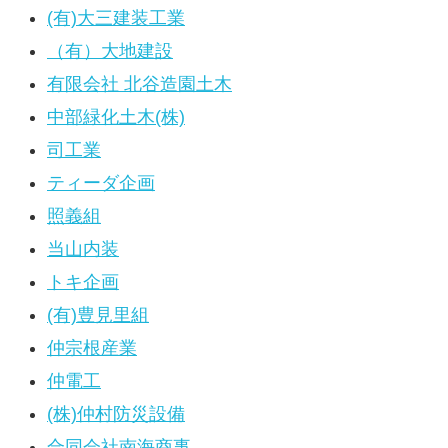
(有)大三建装工業
（有）大地建設
有限会社 北谷造園土木
中部緑化土木(株)
司工業
ティーダ企画
照義組
当山内装
トキ企画
(有)豊見里組
仲宗根産業
仲電工
(株)仲村防災設備
合同会社南海商事