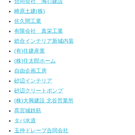
合同会社 海心建設
崎原土建(株)
佐久間工業
有限会社 真栄工業
総合インテリア新城内装
(有)住建産業
(株)住太郎ホーム
自由企画工房
砂辺インテリア
砂辺クリートポンプ
(株)大興建設 北谷営業所
髙宮城鉄筋
タバ水道
玉仲ドレープ合同会社