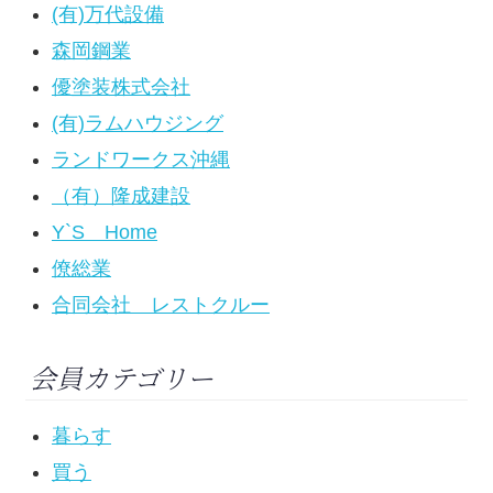
(有)万代設備
森岡鋼業
優塗装株式会社
(有)ラムハウジング
ランドワークス沖縄
（有）隆成建設
Y`S Home
僚総業
合同会社 レストクルー
会員カテゴリー
暮らす
買う