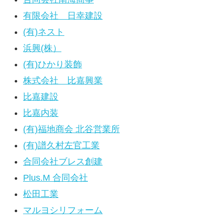
有限会社 日幸建設
(有)ネスト
浜興(株）
(有)ひかり装飾
株式会社 比嘉興業
比嘉建設
比嘉内装
(有)福地商会 北谷営業所
(有)譜久村左官工業
合同会社ブレス創建
Plus.M 合同会社
松田工業
マルヨシリフォーム