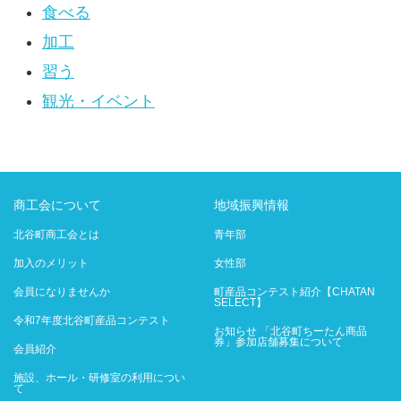
食べる
加工
習う
観光・イベント
商工会について
地域振興情報
北谷町商工会とは
青年部
加入のメリット
女性部
会員になりませんか
町産品コンテスト紹介【CHATAN
SELECT】
令和7年度北谷町産品コンテスト
お知らせ 「北谷町ちーたん商品
券」参加店舗募集について
会員紹介
施設、ホール・研修室の利用につい
て