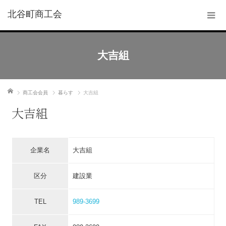
北谷町商工会
大吉組
ホーム
商工会会員
暮らす
大吉組
大吉組
企業名
大吉組
区分
建設業
TEL
989-3699