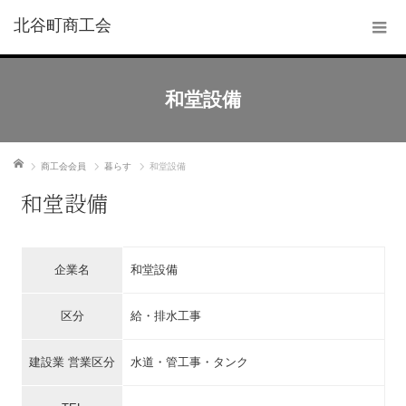
北谷町商工会
和堂設備
ホーム
商工会会員
暮らす
和堂設備
和堂設備
企業名
和堂設備
区分
給・排水工事
建設業 営業区分
水道・管工事・タンク