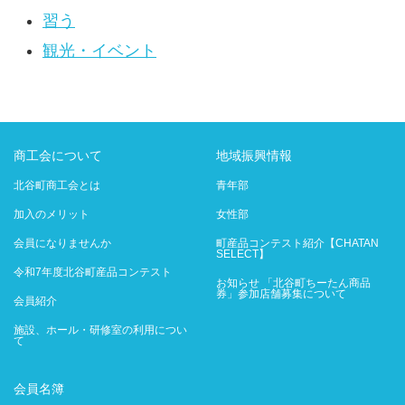
習う
観光・イベント
商工会について
地域振興情報
北谷町商工会とは
青年部
加入のメリット
女性部
会員になりませんか
町産品コンテスト紹介【CHATAN
SELECT】
令和7年度北谷町産品コンテスト
お知らせ 「北谷町ちーたん商品
券」参加店舗募集について
会員紹介
施設、ホール・研修室の利用につい
て
会員名簿