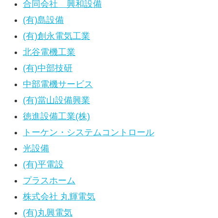
合同会社 興和設備
(有)島設備
(有)創永電気工業
北谷電機工業
(有)中部技研
中部電機サービス
(有)當山設備興業
徳進設備工業(株)
トーケン・システムコントロール
光設備
(有)平電設
プラスホーム
株式会社 丸輝電気
(有)丸興電気