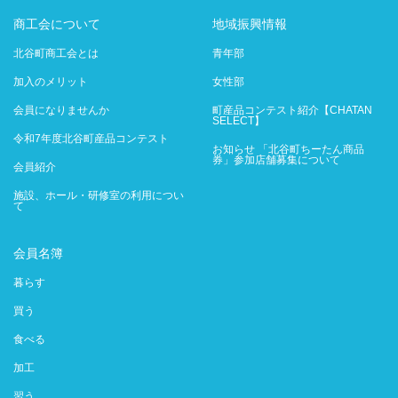
商工会について
地域振興情報
北谷町商工会とは
青年部
加入のメリット
女性部
会員になりませんか
町産品コンテスト紹介【CHATAN
SELECT】
令和7年度北谷町産品コンテスト
お知らせ 「北谷町ちーたん商品
券」参加店舗募集について
会員紹介
施設、ホール・研修室の利用につい
て
会員名簿
暮らす
買う
食べる
加工
習う