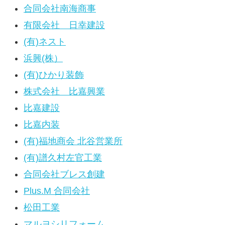
合同会社南海商事
有限会社 日幸建設
(有)ネスト
浜興(株）
(有)ひかり装飾
株式会社 比嘉興業
比嘉建設
比嘉内装
(有)福地商会 北谷営業所
(有)譜久村左官工業
合同会社ブレス創建
Plus.M 合同会社
松田工業
マルヨシリフォーム