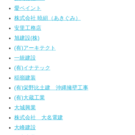
愛ペイント
株式会社 暁組（あきぐみ）
安里工務店
旭建設(株)
(有)アーキテクト
一統建設
(有)イナテック
稲嶺建装
(有)栄野比土建 沖縄擁壁工事
(有)大蔵工業
大城興業
株式会社 大名電建
大峰建設