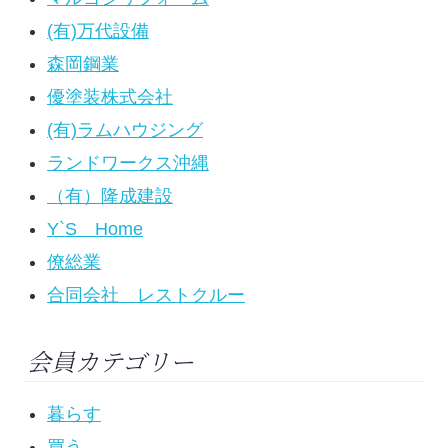
(有)万代設備
森岡鋼業
優塗装株式会社
(有)ラムハウジング
ランドワークス沖縄
（有）隆成建設
Y`S Home
僚総業
合同会社 レストクルー
会員カテゴリー
暮らす
買う