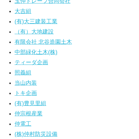
玉仲ドレープ合同会社
大吉組
(有)大三建装工業
（有）大地建設
有限会社 北谷造園土木
中部緑化土木(株)
ティーダ企画
照義組
当山内装
トキ企画
(有)豊見里組
仲宗根産業
仲電工
(株)仲村防災設備