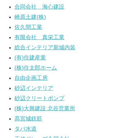
合同会社 海心建設
崎原土建(株)
佐久間工業
有限会社 真栄工業
総合インテリア新城内装
(有)住建産業
(株)住太郎ホーム
自由企画工房
砂辺インテリア
砂辺クリートポンプ
(株)大興建設 北谷営業所
髙宮城鉄筋
タバ水道