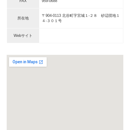
FAX
959-0688
〒904-0113 北谷町字宮城１-２８ 砂辺団地１
所在地
４-３０１号
Webサイト