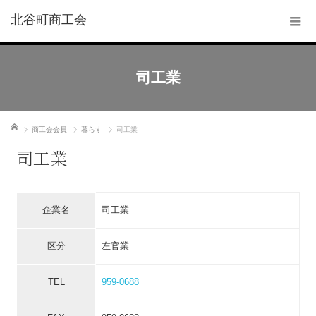
北谷町商工会
司工業
ホーム
商工会会員
暮らす
司工業
司工業
企業名
司工業
区分
左官業
TEL
959-0688