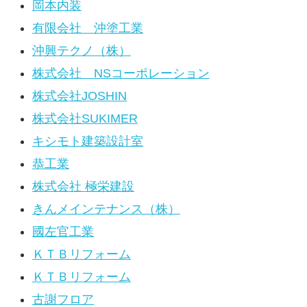
岡本内装
有限会社 沖塗工業
沖興テクノ（株）
株式会社 NSコーポレーション
株式会社JOSHIN
株式会社SUKIMER
キシモト建築設計室
恭工業
株式会社 極栄建設
きんメインテナンス（株）
國左官工業
ＫＴＢリフォーム
ＫＴＢリフォーム
古謝フロア