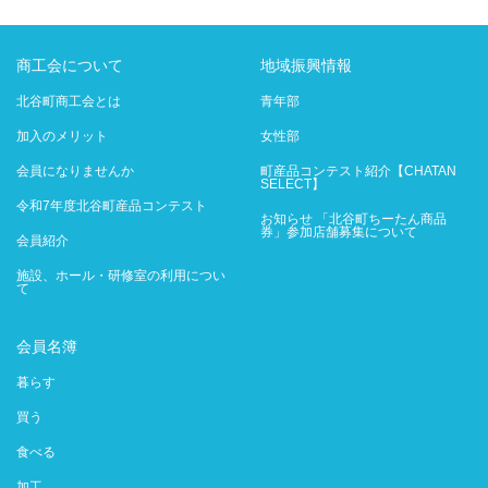
商工会について
地域振興情報
北谷町商工会とは
青年部
加入のメリット
女性部
会員になりませんか
町産品コンテスト紹介【CHATAN
SELECT】
令和7年度北谷町産品コンテスト
お知らせ 「北谷町ちーたん商品
券」参加店舗募集について
会員紹介
施設、ホール・研修室の利用につい
て
会員名簿
暮らす
買う
食べる
加工