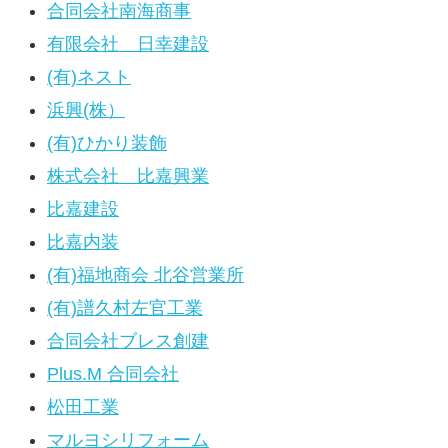
合同会社南海商事
有限会社 日幸建設
(有)ネスト
浜興(株）
(有)ひかり装飾
株式会社 比嘉興業
比嘉建設
比嘉内装
(有)福地商会 北谷営業所
(有)譜久村左官工業
合同会社ブレス創建
Plus.M 合同会社
松田工業
マルヨシリフォーム