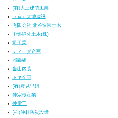
(有)大三建装工業
（有）大地建設
有限会社 北谷造園土木
中部緑化土木(株)
司工業
ティーダ企画
照義組
当山内装
トキ企画
(有)豊見里組
仲宗根産業
仲電工
(株)仲村防災設備