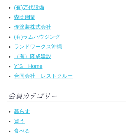
(有)万代設備
森岡鋼業
優塗装株式会社
(有)ラムハウジング
ランドワークス沖縄
（有）隆成建設
Y`S Home
合同会社 レストクルー
会員カテゴリー
暮らす
買う
食べる