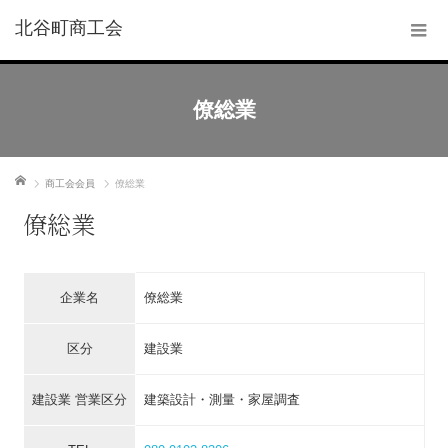
北谷町商工会
僚総業
ホーム
商工会会員
僚総業
僚総業
企業名
僚総業
区分
建設業
建設業 営業区分
建築設計・測量・家屋調査