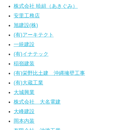
株式会社 暁組（あきぐみ）
安里工務店
旭建設(株)
(有)アーキテクト
一統建設
(有)イナテック
稲嶺建装
(有)栄野比土建 沖縄擁壁工事
(有)大蔵工業
大城興業
株式会社 大名電建
大峰建設
岡本内装