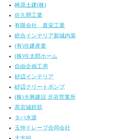
崎原土建(株)
佐久間工業
有限会社 真栄工業
総合インテリア新城内装
(有)住建産業
(株)住太郎ホーム
自由企画工房
砂辺インテリア
砂辺クリートポンプ
(株)大興建設 北谷営業所
髙宮城鉄筋
タバ水道
玉仲ドレープ合同会社
大吉組