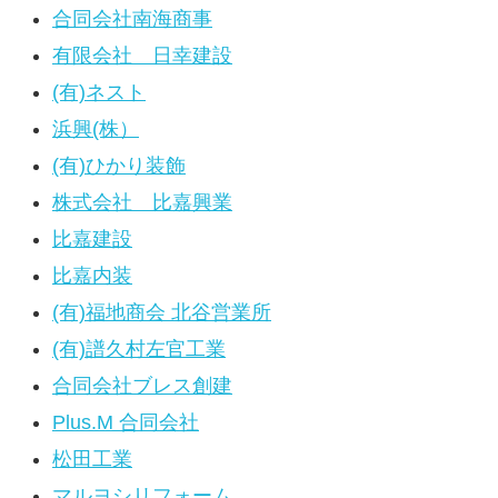
合同会社南海商事
有限会社 日幸建設
(有)ネスト
浜興(株）
(有)ひかり装飾
株式会社 比嘉興業
比嘉建設
比嘉内装
(有)福地商会 北谷営業所
(有)譜久村左官工業
合同会社ブレス創建
Plus.M 合同会社
松田工業
マルヨシリフォーム