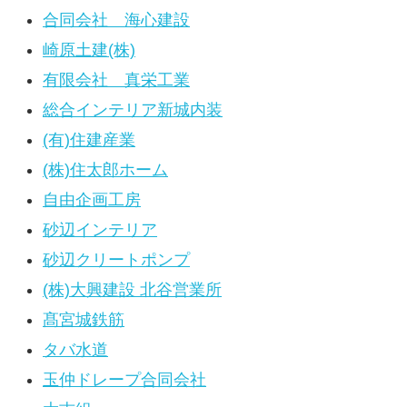
合同会社 海心建設
崎原土建(株)
有限会社 真栄工業
総合インテリア新城内装
(有)住建産業
(株)住太郎ホーム
自由企画工房
砂辺インテリア
砂辺クリートポンプ
(株)大興建設 北谷営業所
髙宮城鉄筋
タバ水道
玉仲ドレープ合同会社