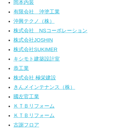
岡本内装
有限会社 沖塗工業
沖興テクノ（株）
株式会社 NSコーポレーション
株式会社JOSHIN
株式会社SUKIMER
キシモト建築設計室
恭工業
株式会社 極栄建設
きんメインテナンス（株）
國左官工業
ＫＴＢリフォーム
ＫＴＢリフォーム
古謝フロア