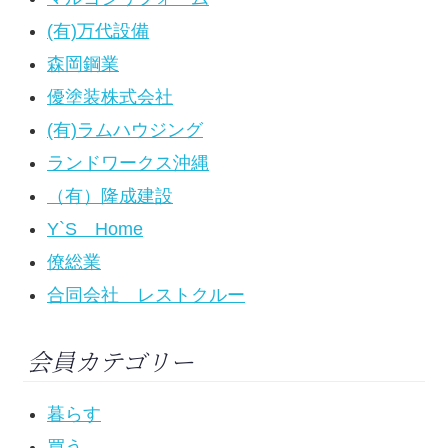
(有)万代設備
森岡鋼業
優塗装株式会社
(有)ラムハウジング
ランドワークス沖縄
（有）隆成建設
Y`S Home
僚総業
合同会社 レストクルー
会員カテゴリー
暮らす
買う