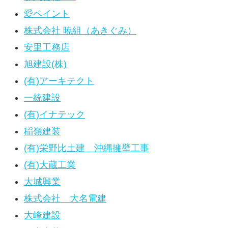
愛ペイント
株式会社 暁組（あきぐみ）
安里工務店
旭建設(株)
(有)アーキテクト
一統建設
(有)イナテック
稲嶺建装
(有)栄野比土建 沖縄擁壁工事
(有)大蔵工業
大城興業
株式会社 大名電建
大峰建設