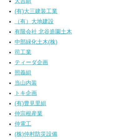
大吉組
(有)大三建装工業
（有）大地建設
有限会社 北谷造園土木
中部緑化土木(株)
司工業
ティーダ企画
照義組
当山内装
トキ企画
(有)豊見里組
仲宗根産業
仲電工
(株)仲村防災設備