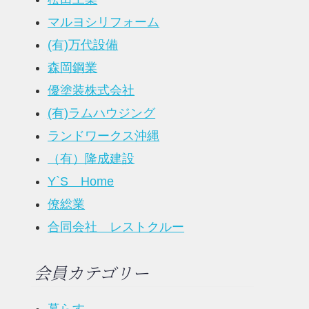
マルヨシリフォーム
(有)万代設備
森岡鋼業
優塗装株式会社
(有)ラムハウジング
ランドワークス沖縄
（有）隆成建設
Y`S Home
僚総業
合同会社 レストクルー
会員カテゴリー