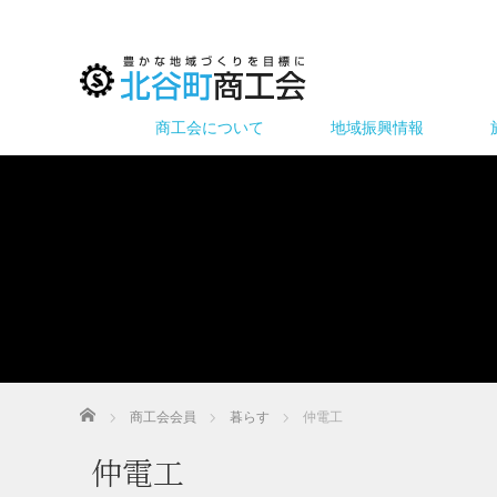
商工会について
地域振興情報
ホーム
商工会会員
暮らす
仲電工
仲電工