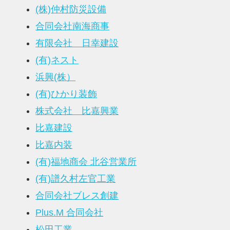
(株)仲村防災設備
合同会社南海商事
有限会社 日幸建設
(有)ネスト
浜興(株）
(有)ひかり装飾
株式会社 比嘉興業
比嘉建設
比嘉内装
(有)福地商会 北谷営業所
(有)譜久村左官工業
合同会社ブレス創建
Plus.M 合同会社
松田工業