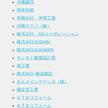
大峰建設
岡本内装
有限会社 沖塗工業
沖興テクノ（株）
株式会社 NSコーポレーション
株式会社JOSHIN
株式会社SUKIMER
キシモト建築設計室
恭工業
株式会社 極栄建設
きんメインテナンス（株）
國左官工業
ＫＴＢリフォーム
ＫＴＢリフォーム