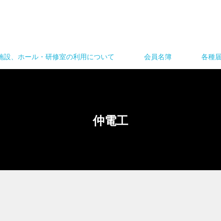
施設、ホール・研修室の利用について
会員名簿
各種
仲電工