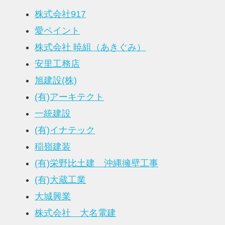
株式会社917
愛ペイント
株式会社 暁組（あきぐみ）
安里工務店
旭建設(株)
(有)アーキテクト
一統建設
(有)イナテック
稲嶺建装
(有)栄野比土建 沖縄擁壁工事
(有)大蔵工業
大城興業
株式会社 大名電建