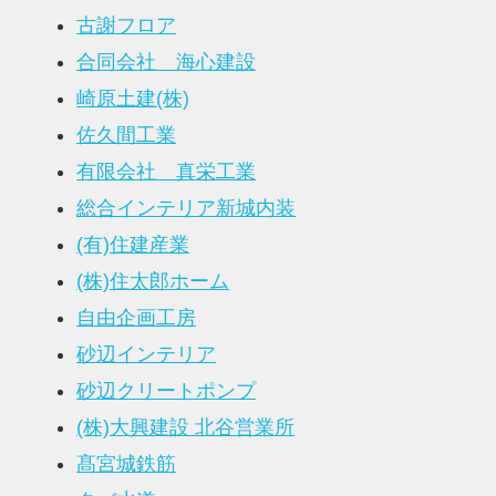
古謝フロア
合同会社 海心建設
崎原土建(株)
佐久間工業
有限会社 真栄工業
総合インテリア新城内装
(有)住建産業
(株)住太郎ホーム
自由企画工房
砂辺インテリア
砂辺クリートポンプ
(株)大興建設 北谷営業所
髙宮城鉄筋