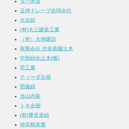
タバ水道
玉仲ドレープ合同会社
大吉組
(有)大三建装工業
（有）大地建設
有限会社 北谷造園土木
中部緑化土木(株)
司工業
ティーダ企画
照義組
当山内装
トキ企画
(有)豊見里組
仲宗根産業