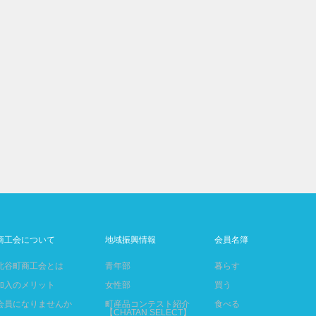
商工会について
地域振興情報
会員名簿
北谷町商工会とは
青年部
暮らす
加入のメリット
女性部
買う
会員になりませんか
町産品コンテスト紹介
食べる
【CHATAN SELECT】