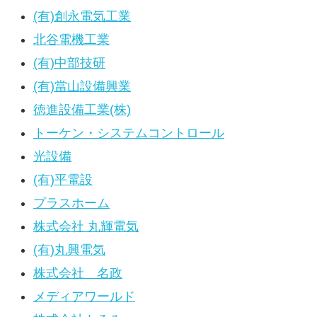
(有)創永電気工業
北谷電機工業
(有)中部技研
(有)當山設備興業
徳進設備工業(株)
トーケン・システムコントロール
光設備
(有)平電設
プラスホーム
株式会社 丸輝電気
(有)丸興電気
株式会社 名政
メディアワールド