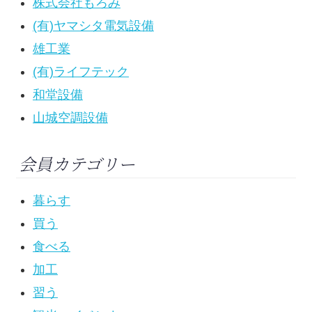
株式会社もろみ
(有)ヤマシタ電気設備
雄工業
(有)ライフテック
和堂設備
山城空調設備
会員カテゴリー
暮らす
買う
食べる
加工
習う