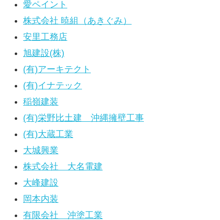
愛ペイント
株式会社 暁組（あきぐみ）
安里工務店
旭建設(株)
(有)アーキテクト
(有)イナテック
稲嶺建装
(有)栄野比土建 沖縄擁壁工事
(有)大蔵工業
大城興業
株式会社 大名電建
大峰建設
岡本内装
有限会社 沖塗工業