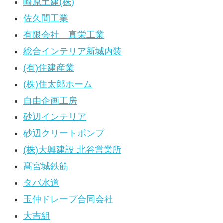
崎原土建(株)
佐久間工業
有限会社 真栄工業
総合インテリア新城内装
(有)住建産業
(株)住太郎ホーム
自由企画工房
砂辺インテリア
砂辺クリートポンプ
(株)大興建設 北谷営業所
髙宮城鉄筋
タバ水道
玉仲ドレープ合同会社
大吉組