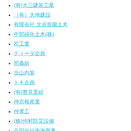
(有)大三建装工業
（有）大地建設
有限会社 北谷造園土木
中部緑化土木(株)
司工業
ティーダ企画
照義組
当山内装
トキ企画
(有)豊見里組
仲宗根産業
仲電工
(株)仲村防災設備
合同会社南海商事