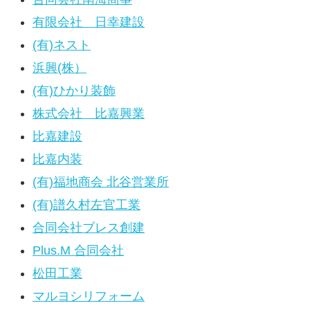
有限会社 日幸建設
(有)ネスト
浜興(株）
(有)ひかり装飾
株式会社 比嘉興業
比嘉建設
比嘉内装
(有)福地商会 北谷営業所
(有)譜久村左官工業
合同会社ブレス創建
Plus.M 合同会社
松田工業
マルヨシリフォーム