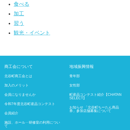
食べる
加工
習う
観光・イベント
商工会について
地域振興情報
北谷町商工会とは
青年部
加入のメリット
女性部
会員になりませんか
町産品コンテスト紹介【CHATAN
SELECT】
令和7年度北谷町産品コンテスト
お知らせ 「北谷町ちーたん商品
券」参加店舗募集について
会員紹介
施設、ホール・研修室の利用につい
て