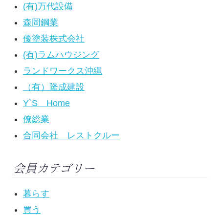
(有)万代設備
森岡鋼業
優塗装株式会社
(有)ラムハウジング
ランドワークス沖縄
（有）隆成建設
Y`S Home
僚総業
合同会社 レストクルー
会員カテゴリー
暮らす
買う