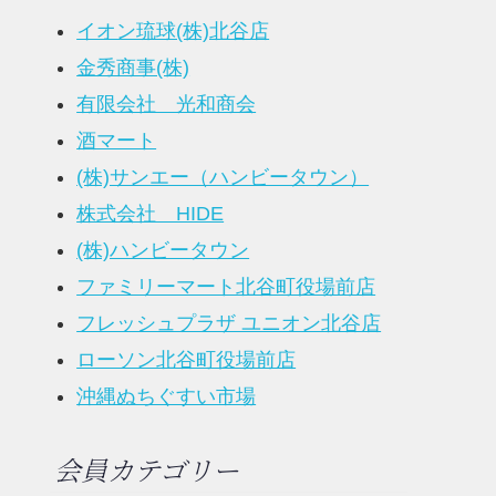
イオン琉球(株)北谷店
金秀商事(株)
有限会社 光和商会
酒マート
(株)サンエー（ハンビータウン）
株式会社 HIDE
(株)ハンビータウン
ファミリーマート北谷町役場前店
フレッシュプラザ ユニオン北谷店
ローソン北谷町役場前店
沖縄ぬちぐすい市場
会員カテゴリー