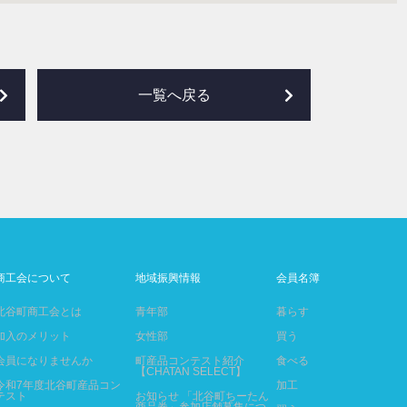
一覧へ戻る
商工会について
地域振興情報
会員名簿
北谷町商工会とは
青年部
暮らす
加入のメリット
女性部
買う
会員になりませんか
町産品コンテスト紹介
食べる
【CHATAN SELECT】
令和7年度北谷町産品コン
加工
テスト
お知らせ 「北谷町ちーたん