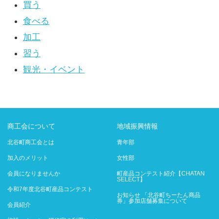
買う
食べる
加工
習う
観光・イベント
商工会について
地域振興情報
北谷町商工会とは
青年部
加入のメリット
女性部
会員になりませんか
町産品コンテスト紹介【CHATAN
SELECT】
令和7年度北谷町産品コンテスト
お知らせ 「北谷町ちーたん商品
券」参加店舗募集について
会員紹介