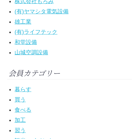
株式会社もろみ
(有)ヤマシタ電気設備
雄工業
(有)ライフテック
和堂設備
山城空調設備
会員カテゴリー
暮らす
買う
食べる
加工
習う