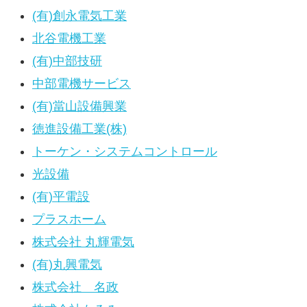
(有)創永電気工業
北谷電機工業
(有)中部技研
中部電機サービス
(有)當山設備興業
徳進設備工業(株)
トーケン・システムコントロール
光設備
(有)平電設
プラスホーム
株式会社 丸輝電気
(有)丸興電気
株式会社 名政