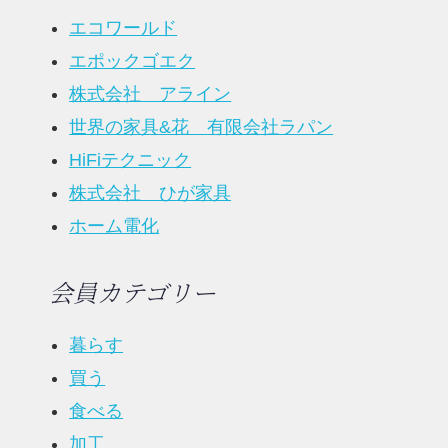
エコワールド
エポックゴエク
株式会社 アライン
世界の家具&花 有限会社ラパン
HiFiテクニック
株式会社 ひが家具
ホーム電化
会員カテゴリー
暮らす
買う
食べる
加工