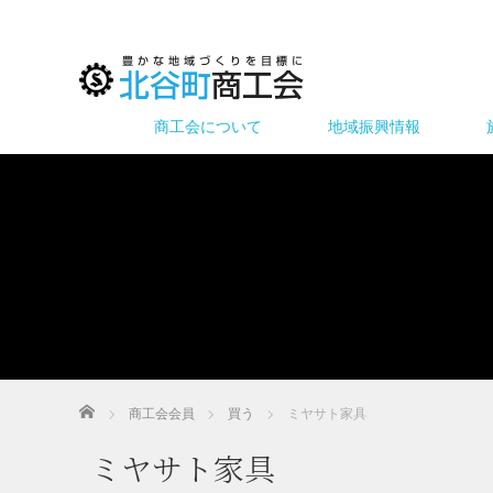
商工会について
地域振興情報
ホーム
商工会会員
買う
ミヤサト家具
ミヤサト家具