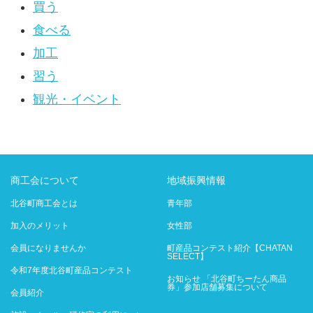
買う
食べる
加工
習う
観光・イベント
商工会について
地域振興情報
北谷町商工会とは
青年部
加入のメリット
女性部
会員になりませんか
町産品コンテスト紹介【CHATAN
SELECT】
令和7年度北谷町産品コンテスト
お知らせ 「北谷町ちーたん商品
券」参加店舗募集について
会員紹介