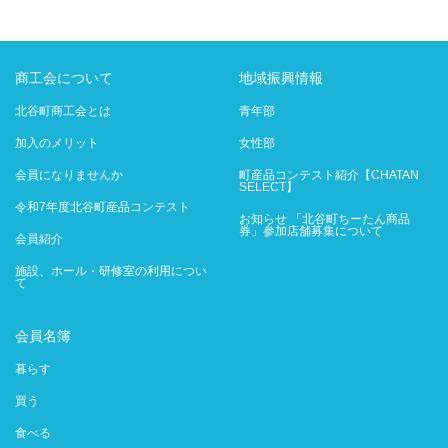
商工会について
地域振興情報
北谷町商工会とは
青年部
加入のメリット
女性部
会員になりませんか
町産品コンテスト紹介【CHATAN
SELECT】
令和7年度北谷町産品コンテスト
お知らせ 「北谷町ちーたん商品
券」参加店舗募集について
会員紹介
施設、ホール・研修室の利用につい
て
会員名簿
暮らす
買う
食べる