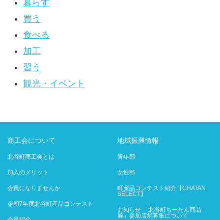
暮らす
買う
食べる
加工
習う
観光・イベント
商工会について
地域振興情報
北谷町商工会とは
青年部
加入のメリット
女性部
会員になりませんか
町産品コンテスト紹介【CHATAN
SELECT】
令和7年度北谷町産品コンテスト
お知らせ 「北谷町ちーたん商品
券」参加店舗募集について
会員紹介