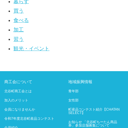
暮らす
買う
食べる
加工
習う
観光・イベント
商工会について
地域振興情報
北谷町商工会とは
青年部
加入のメリット
女性部
会員になりませんか
町産品コンテスト紹介【CHATAN
SELECT】
令和7年度北谷町産品コンテスト
お知らせ 「北谷町ちーたん商品
券」参加店舗募集について
会員紹介