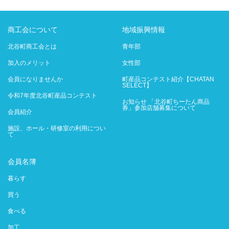
商工会について
地域振興情報
北谷町商工会とは
青年部
加入のメリット
女性部
会員になりませんか
町産品コンテスト紹介【CHATAN
SELECT】
令和7年度北谷町産品コンテスト
お知らせ 「北谷町ちーたん商品
券」参加店舗募集について
会員紹介
施設、ホール・研修室の利用につい
て
会員名簿
暮らす
買う
食べる
加工