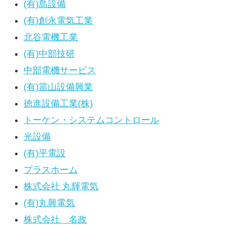
(有)島設備
(有)創永電気工業
北谷電機工業
(有)中部技研
中部電機サービス
(有)當山設備興業
徳進設備工業(株)
トーケン・システムコントロール
光設備
(有)平電設
プラスホーム
株式会社 丸輝電気
(有)丸興電気
株式会社 名政