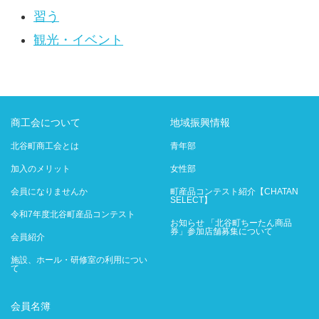
習う
観光・イベント
商工会について
地域振興情報
北谷町商工会とは
青年部
加入のメリット
女性部
会員になりませんか
町産品コンテスト紹介【CHATAN
SELECT】
令和7年度北谷町産品コンテスト
お知らせ 「北谷町ちーたん商品
券」参加店舗募集について
会員紹介
施設、ホール・研修室の利用につい
て
会員名簿