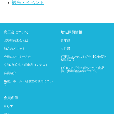
観光・イベント
商工会について
地域振興情報
北谷町商工会とは
青年部
加入のメリット
女性部
会員になりませんか
町産品コンテスト紹介【CHATAN
SELECT】
令和7年度北谷町産品コンテスト
お知らせ 「北谷町ちーたん商品
券」参加店舗募集について
会員紹介
施設、ホール・研修室の利用につい
て
会員名簿
暮らす