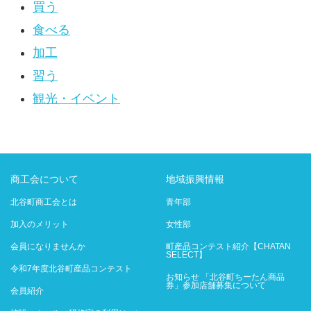
買う
食べる
加工
習う
観光・イベント
商工会について
地域振興情報
北谷町商工会とは
青年部
加入のメリット
女性部
会員になりませんか
町産品コンテスト紹介【CHATAN
SELECT】
令和7年度北谷町産品コンテスト
お知らせ 「北谷町ちーたん商品
券」参加店舗募集について
会員紹介