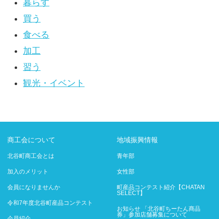
暮らす
買う
食べる
加工
習う
観光・イベント
商工会について
地域振興情報
北谷町商工会とは
青年部
加入のメリット
女性部
会員になりませんか
町産品コンテスト紹介【CHATAN
SELECT】
令和7年度北谷町産品コンテスト
お知らせ 「北谷町ちーたん商品
券」参加店舗募集について
会員紹介