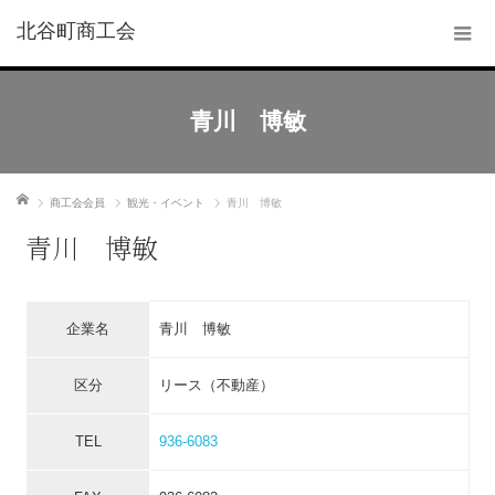
北谷町商工会
青川 博敏
ホーム
商工会会員
観光・イベント
青川 博敏
青川 博敏
企業名
青川 博敏
区分
リース（不動産）
TEL
936-6083